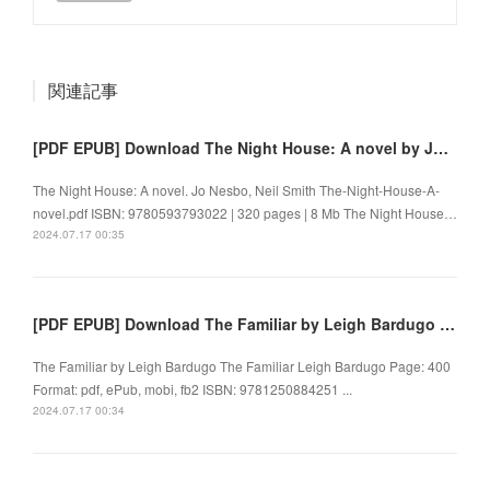
関連記事
[PDF EPUB] Download The Night House: A novel by Jo Nesbo, Neil Smith Full Book
The Night House: A novel. Jo Nesbo, Neil Smith The-Night-House-A-
novel.pdf ISBN: 9780593793022 | 320 pages | 8 Mb The Night House…
2024.07.17 00:35
[PDF EPUB] Download The Familiar by Leigh Bardugo Full Book
The Familiar by Leigh Bardugo The Familiar Leigh Bardugo Page: 400
Format: pdf, ePub, mobi, fb2 ISBN: 9781250884251 ...
2024.07.17 00:34