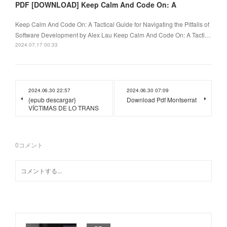
PDF [DOWNLOAD] Keep Calm And Code On: A
Keep Calm And Code On: A Tactical Guide for Navigating the Pitfalls of
Software Development by Alex Lau Keep Calm And Code On: A Tacti…
2024.07.17 00:33
2024.06.30 22:57
2024.06.30 07:09
{epub descargar}
Download Pdf Montserrat
VÍCTIMAS DE LO TRANS
0
コメント