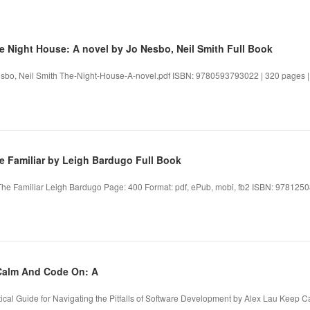
Night House: A novel by Jo Nesbo, Neil Smith Full Book
esbo, Neil Smith The-Night-House-A-novel.pdf ISBN: 9780593793022 | 320 pages | 
 Familiar by Leigh Bardugo Full Book
The Familiar Leigh Bardugo Page: 400 Format: pdf, ePub, mobi, fb2 ISBN: 9781250
alm And Code On: A
al Guide for Navigating the Pitfalls of Software Development by Alex Lau Keep C