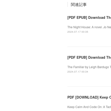
関連記事
[PDF EPUB] Download The 
The Night House: A novel. Jo N
2024.07.17 00:35
[PDF EPUB] Download The
The Familiar by Leigh Bardugo 
2024.07.17 00:34
PDF [DOWNLOAD] Keep C
Keep Calm And Code On: A Tactic