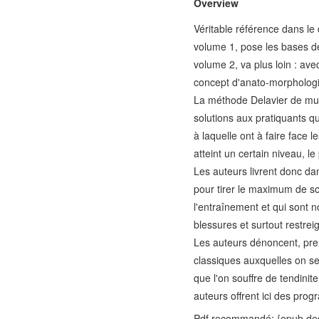
Overview
Véritable référence dans le
volume 1, pose les bases d
volume 2, va plus loin : av
concept d'anato-morphologie
La méthode Delavier de mus
solutions aux pratiquants qui
à laquelle ont à faire face 
atteint un certain niveau, le
Les auteurs livrent donc da
pour tirer le maximum de son 
l'entraînement et qui sont 
blessures et surtout restrei
Les auteurs dénoncent, pre
classiques auxquelles on s
que l'on souffre de tendin
auteurs offrent ici des pro
Pdf recommandé: {epub d