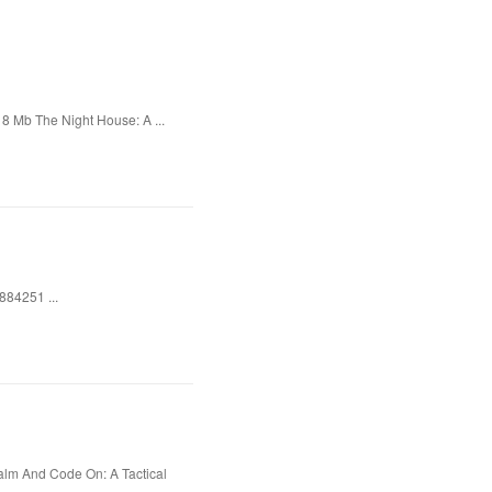
8 Mb The Night House: A ...
884251 ...
alm And Code On: A Tactical