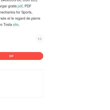
gar gratis
pdf
, PDF
echanics for Sports,
rsée et le regard de pierre
vo Tosta
site
,