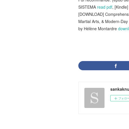
SISTEMA
read pdf
, [Kindl
[DOWNLOAD] Comprehensive 
Martial Arts, & Modern-Day
by Hélène Montardre
downl
sankaknu
フォロ