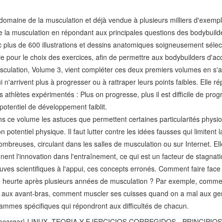
 domaine de la musculation et déjà vendue à plusieurs milliers d'exemp
e la musculation en répondant aux principales questions des bodybuild
ec plus de 600 illustrations et dessins anatomiques soigneusement sélec
 pour le choix des exercices, afin de permettre aux bodybuilders d'acc
culation, Volume 3, vient compléter ces deux premiers volumes en s'a
 n'arrivent plus à progresser ou à rattraper leurs points faibles. Elle r
les athlètes expérimentés : Plus on progresse, plus il est difficile de pr
 potentiel de développement faiblit.
ns ce volume les astuces que permettent certaines particularités physi
potentiel physique. Il faut lutter contre les idées fausses qui limitent l
nombreuses, circulant dans les salles de musculation ou sur Internet. E
gnent l'innovation dans l'entraînement, ce qui est un facteur de stagnati
uves scientifiques à l'appui, ces concepts erronés. Comment faire fac
e heurte après plusieurs années de musculation ? Par exemple, commen
ite aux avant-bras, comment muscler ses cuisses quand on a mal aux ge
grammes spécifiques qui répondront aux difficultés de chacun.
escargar} LINUX. TEORIA Y EJERCICIOS CORREGIDOS - PRINCIPI