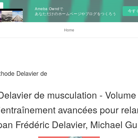
Ameba Owndで
今す
あなただけのホームページやブログをつくろう
Home
thode Delavier de
elavier de musculation - Volume 
'entraînement avancées pour rela
pan Frédéric Delavier, Michael Gun