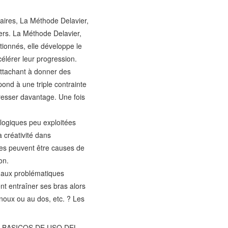
laires, La Méthode Delavier,
ers. La Méthode Delavier,
tionnés, elle développe le
élérer leur progression.
ttachant à donner des
épond à une triple contrainte
ogresser davantage. Une fois
ologiques peu exploitées
a créativité dans
lles peuvent être causes de
on.
e aux problématiques
t entraîner ses bras alors
noux ou au dos, etc. ? Les
OS BASICOS DE USO DEL